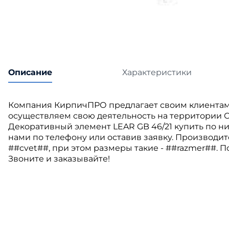
Катепа
Икопал
Tegola
Технон
Описание
Характеристики
Компания КирпичПРО предлагает своим клиентам
осуществляем свою деятельность на территории С
Декоративный элемент LEAR GB 46/21 купить по ни
нами по телефону или оставив заявку. Производите
##cvet##, при этом размеры такие - ##razmer##. П
Звоните и заказывайте!