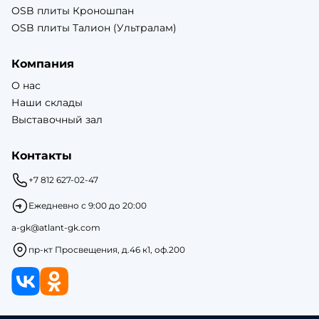
OSB плиты Кроношпан
OSB плиты Талион (Ультралам)
Компания
О нас
Наши склады
Выставочный зал
Контакты
+7 812 627-02-47
Ежедневно с 9:00 до 20:00
a-gk@atlant-gk.com
пр-кт Просвещения, д.46 к1, оф.200