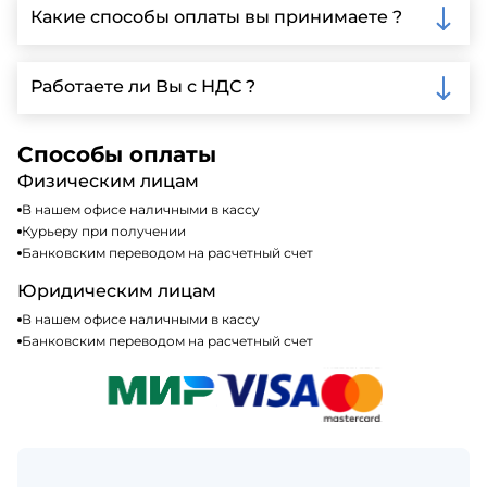
Ленинградской области, у нас собственный
Какие способы оплаты вы принимаете ?
автопарк, для обеспечения быстрой и надежной
доставки.
Мы принимаем различные способы оплаты,
включая наличные, банковские переводы,
Работаете ли Вы с НДС ?
кредитные карты. Подробную информацию о
доступных способах оплаты можно найти на нашем
Да, мы работаем по общей системе
сайте или у нашего менеджера по продажам.
налогообложения, т.е с НДС 20%
Способы оплаты
Физическим лицам
В нашем офисе наличными в кассу
Курьеру при получении
Банковским переводом на расчетный счет
Юридическим лицам
В нашем офисе наличными в кассу
Банковским переводом на расчетный счет