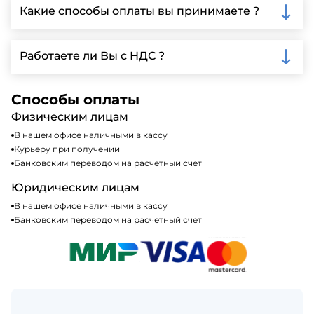
Ленинградской области, у нас собственный
Какие способы оплаты вы принимаете ?
автопарк, для обеспечения быстрой и надежной
доставки.
Мы принимаем различные способы оплаты,
включая наличные, банковские переводы,
Работаете ли Вы с НДС ?
кредитные карты. Подробную информацию о
доступных способах оплаты можно найти на нашем
Да, мы работаем по общей системе
сайте или у нашего менеджера по продажам.
налогообложения, т.е с НДС 20%
Способы оплаты
Физическим лицам
В нашем офисе наличными в кассу
Курьеру при получении
Банковским переводом на расчетный счет
Юридическим лицам
В нашем офисе наличными в кассу
Банковским переводом на расчетный счет