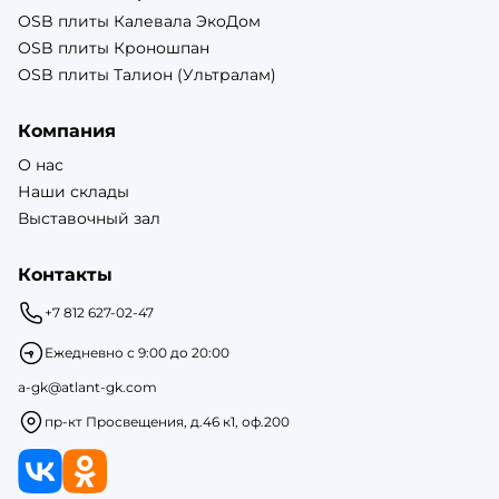
OSB плиты Калевала ЭкоДом
OSB плиты Кроношпан
OSB плиты Талион (Ультралам)
Компания
О нас
Наши склады
Выставочный зал
Контакты
+7 812 627-02-47
Ежедневно с 9:00 до 20:00
a-gk@atlant-gk.com
пр-кт Просвещения, д.46 к1, оф.200