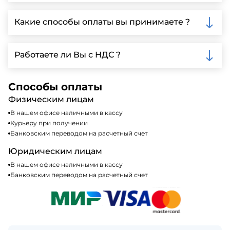
Да, мы предлагаем доставку клиентам по всей
Ленинградской области, у нас собственный
Какие способы оплаты вы принимаете ?
автопарк, для обеспечения быстрой и надежной
доставки.
Мы принимаем различные способы оплаты,
включая наличные, банковские переводы,
Работаете ли Вы с НДС ?
кредитные карты. Подробную информацию о
доступных способах оплаты можно найти на нашем
Да, мы работаем по общей системе
сайте или у нашего менеджера по продажам.
налогообложения, т.е с НДС 20%
Способы оплаты
Физическим лицам
В нашем офисе наличными в кассу
Курьеру при получении
Банковским переводом на расчетный счет
Юридическим лицам
В нашем офисе наличными в кассу
Банковским переводом на расчетный счет