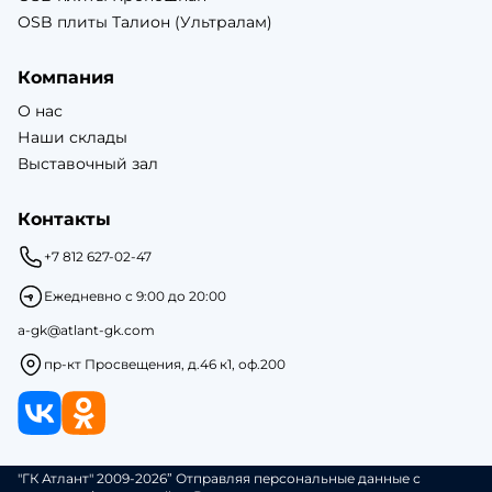
OSB плиты Талион (Ультралам)
Компания
О нас
Наши склады
Выставочный зал
Контакты
+7 812 627-02-47
Ежедневно с 9:00 до 20:00
a-gk@atlant-gk.com
пр-кт Просвещения, д.46 к1, оф.200
"ГК Атлант" 2009-2026” Отправляя персональные данные с