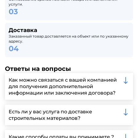
услуги.
Доставка
Заказанный товар доставляется на объект или по указанному
адресу.
Ответы на вопросы
Как можно связаться с вашей компанией
для получения дополнительной
информации или заключения договора?
Вы можете связаться с нами по телефону, отправить
запрос через нашу официальную почту или
Есть ли у вас услуга по доставке
заполнить форму на нашем сайте для более
строительных материалов?
детальной информации и организации встречи.
Да, мы предлагаем доставку клиентам по всей
Ленинградской области, у нас собственный
Какие способы оплаты вы принимаете ?