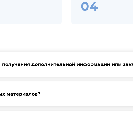
я получения дополнительной информации или зак
ь запрос через нашу официальную почту или заполнить фор
ных материалов?
градской области, у нас собственный автопарк, для обеспе