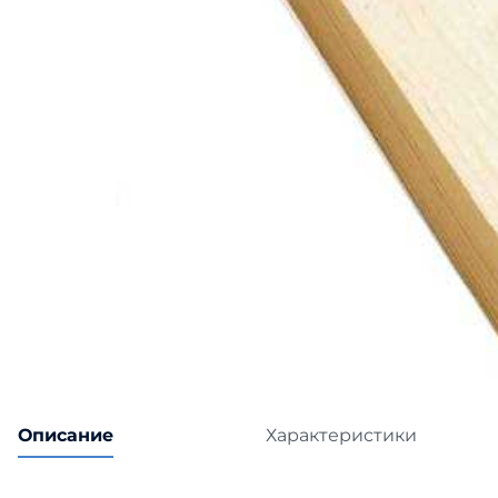
Катепа
Икопал
Tegola
Технон
Описание
Характеристики