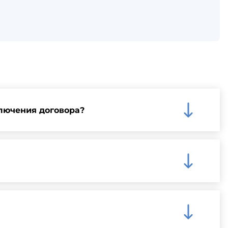
лючения договора?
му на нашем сайте для более детальной информации
чения быстрой и надежной доставки.