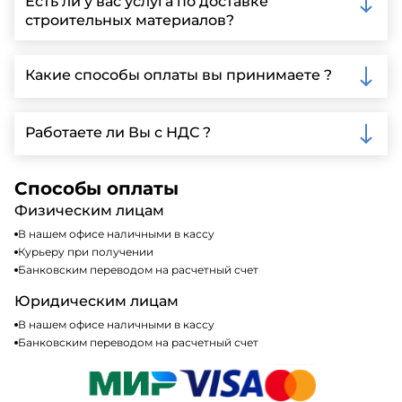
Есть ли у вас услуга по доставке
заполнить форму на нашем сайте для более
строительных материалов?
детальной информации и организации встречи.
Да, мы предлагаем доставку клиентам по всей
Ленинградской области, у нас собственный
Какие способы оплаты вы принимаете ?
автопарк, для обеспечения быстрой и надежной
доставки.
Мы принимаем различные способы оплаты,
включая наличные, банковские переводы,
Работаете ли Вы с НДС ?
кредитные карты. Подробную информацию о
доступных способах оплаты можно найти на нашем
Да, мы работаем по общей системе
сайте или у нашего менеджера по продажам.
налогообложения, т.е с НДС 20%
Способы оплаты
Физическим лицам
В нашем офисе наличными в кассу
Курьеру при получении
Банковским переводом на расчетный счет
Юридическим лицам
В нашем офисе наличными в кассу
Банковским переводом на расчетный счет