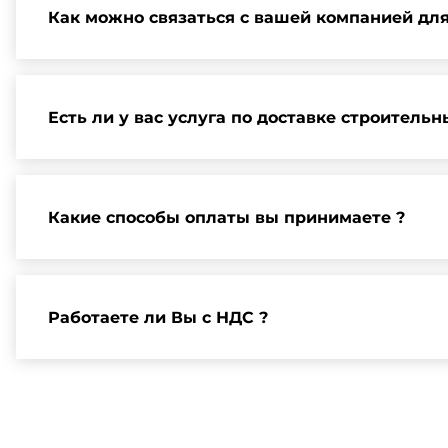
Как можно связаться с вашей компанией дл
Вы можете связаться с нами по телефону, отправит
и организации встречи.
Есть ли у вас услуга по доставке строитель
Да, мы предлагаем доставку клиентам по всей Ленин
Какие способы оплаты вы принимаете ?
Мы принимаем различные способы оплаты, включая 
можно найти на нашем сайте или у нашего менедже
Работаете ли Вы с НДС ?
Да, мы работаем по общей системе налогообложения,