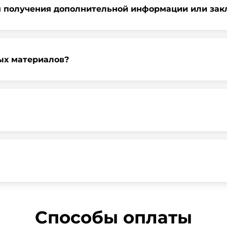
я получения дополнительной информации или зак
ь запрос через нашу официальную почту или заполнить фор
ных материалов?
градской области, у нас собственный автопарк, для обеспе
наличные, банковские переводы, кредитные карты. Подроб
ра по продажам.
 т.е с НДС 20%
Способы оплаты