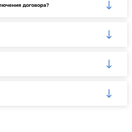
лючения договора?
му на нашем сайте для более детальной информации
чения быстрой и надежной доставки.
ную информацию о доступных способах оплаты