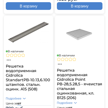
В корзину
В корзину
В наличии
В наличии
Решетка
Решетка
водоприемная
водоприемная
Gidrolica
Gidrolica Point
StandartРВ-10.13,6.100
РВ-28,5.28,5 - ячеистая
штампов. стальн.
стальная
оцинк. А15 (508)
оцинкованная, кл.
В125 (206)
Подробнее
Подробнее
Цена за
шт
Цена за
шт