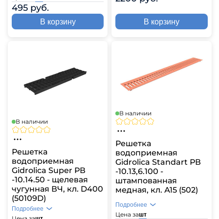
495 руб.
В корзину
В корзину
В наличии
В наличии
Решетка
Решетка
водоприемная
водоприемная
Gidrolica Standart РВ
Gidrolica Super РВ
-10.13,6.100 -
-10.14.50 - щелевая
штампованная
чугунная ВЧ, кл. D400
медная, кл. А15 (502)
(50109D)
Подробнее
Подробнее
Цена за
шт
Цена за
шт