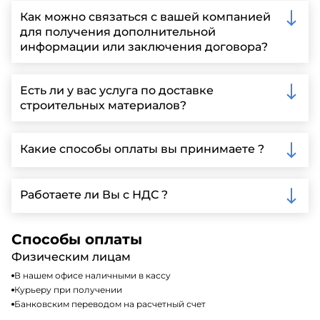
Как можно связаться с вашей компанией
для получения дополнительной
информации или заключения договора?
Вы можете связаться с нами по телефону, отправить
запрос через нашу официальную почту или
Есть ли у вас услуга по доставке
заполнить форму на нашем сайте для более
строительных материалов?
детальной информации и организации встречи.
Да, мы предлагаем доставку клиентам по всей
Ленинградской области, у нас собственный
Какие способы оплаты вы принимаете ?
автопарк, для обеспечения быстрой и надежной
доставки.
Мы принимаем различные способы оплаты,
включая наличные, банковские переводы,
Работаете ли Вы с НДС ?
кредитные карты. Подробную информацию о
доступных способах оплаты можно найти на нашем
Да, мы работаем по общей системе
сайте или у нашего менеджера по продажам.
налогообложения, т.е с НДС 20%
Способы оплаты
Физическим лицам
В нашем офисе наличными в кассу
Курьеру при получении
Банковским переводом на расчетный счет