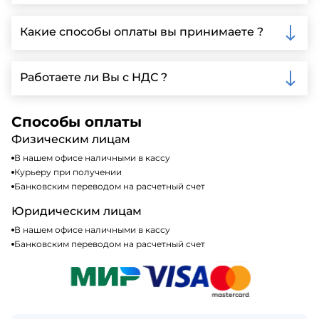
Да, мы предлагаем доставку клиентам по всей
Ленинградской области, у нас собственный
Какие способы оплаты вы принимаете ?
автопарк, для обеспечения быстрой и надежной
доставки.
Мы принимаем различные способы оплаты,
включая наличные, банковские переводы,
Работаете ли Вы с НДС ?
кредитные карты. Подробную информацию о
доступных способах оплаты можно найти на нашем
Да, мы работаем по общей системе
сайте или у нашего менеджера по продажам.
налогообложения, т.е с НДС 20%
Способы оплаты
Физическим лицам
В нашем офисе наличными в кассу
Курьеру при получении
Банковским переводом на расчетный счет
Юридическим лицам
В нашем офисе наличными в кассу
Банковским переводом на расчетный счет