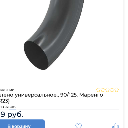
наличии
лено универсальное., 90/125, Маренго
R23)
на за
шт.
99 руб.
В корзину