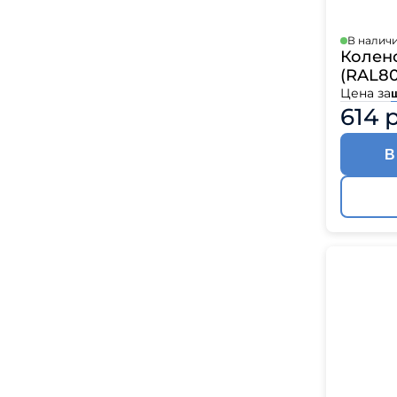
В налич
Колено
(RAL80
Цена за
614 
В