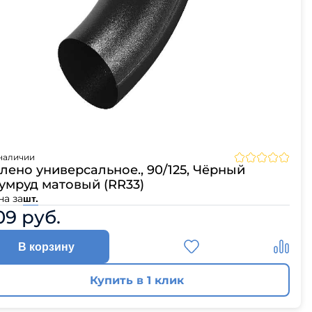
ЦПЧ
наличии
лено универсальное., 90/125, Чёрный
умруд матовый (RR33)
на за
шт.
09 руб.
В корзину
Купить в 1 клик