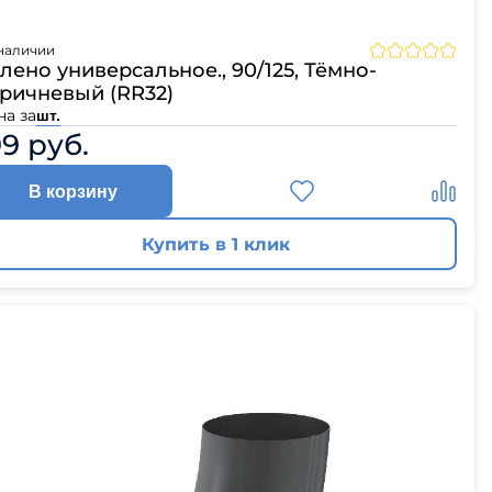
наличии
лено универсальное., 90/125, Тёмно-
ричневый (RR32)
на за
шт.
99 руб.
В корзину
Купить в 1 клик