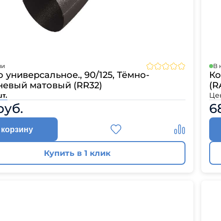
ии
В 
 универсальное., 90/125, Тёмно-
Ко
невый матовый (RR32)
(R
Це
шт.
руб.
6
 корзину
Купить в 1 клик