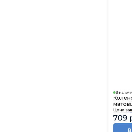
В налич
Колено
матовы
Цена за
709 
В