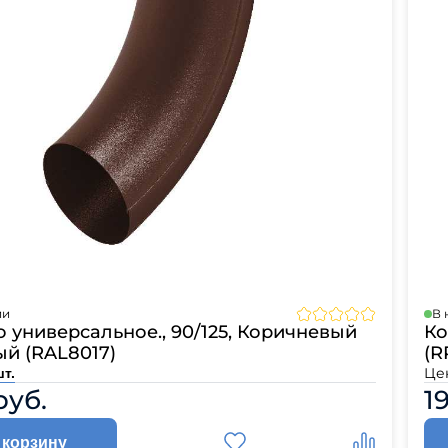
ии
В 
 универсальное., 90/125, Коричневый
Ко
й (RAL8017)
(R
Це
шт.
руб.
1
 корзину