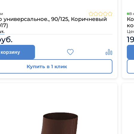
ии
В 
 универсальное., 90/125, Коричневый
Ко
17)
ко
Це
шт.
руб.
1
 корзину
Купить в 1 клик