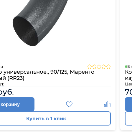
л
Комплектующие для 
Комплектующие Braas
иколь Шинглас
ии
В 
 универсальное., 90/125, Маренго
Ко
й (RR23)
из
Це
шт.
руб.
7
 корзину
Купить в 1 клик