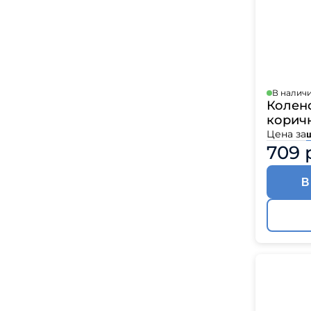
В налич
Колено
корич
Цена за
709 
В