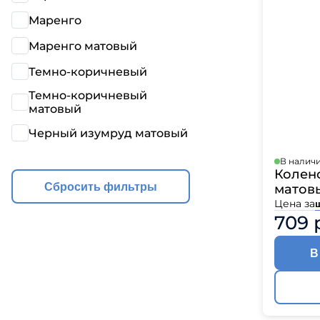
Катепа
Маренго
Икопал
Tegola
Маренго матовый
Технон
Темно-коричневый
Темно-коричневый
матовый
Черный изумруд матовый
В налич
Колено
Сбросить фильтры
матовы
Цена за
709 
В