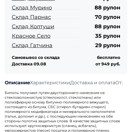
Склад Мурино
88 рулон
Склад Парнас
70 рулон
Склад Колтуши
88 рулон
Красное Село
35 рулон
Склад Гатчина
29 рулон
Самовывоз со склада
бесплатно
Доставка 09.08
от 949 руб.
Описание
Характеристики
Доставка и оплата
Отзыв
Биполь получают путем двустороннего нанесения на
стекловолокнистую (стеклохолст, стеклоткань) или
полиэфирную основу битумно-полимерного вяжущего,
состоящего из битума, СБС (стирол-бутадиен-стирол)
полимерного модификатора и минерального наполнителя
(тальк, доломит и др.), с последующим нанесением на обе
стороны полотна защитных слоев. В качестве защитных слоев
используют крупнозернистую (сланец, асбагаль),
мелкозернистую (песок) посыпки и полимерную пленку.