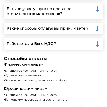
Вы можете связаться с нами по телефону, отправить
запрос через нашу официальную почту или
Есть ли у вас услуга по доставке
заполнить форму на нашем сайте для более
строительных материалов?
детальной информации и организации встречи.
Да, мы предлагаем доставку клиентам по всей
Ленинградской области, у нас собственный
Какие способы оплаты вы принимаете ?
автопарк, для обеспечения быстрой и надежной
доставки.
Мы принимаем различные способы оплаты,
включая наличные, банковские переводы,
Работаете ли Вы с НДС ?
кредитные карты. Подробную информацию о
доступных способах оплаты можно найти на нашем
Да, мы работаем по общей системе
сайте или у нашего менеджера по продажам.
налогообложения, т.е с НДС 20%
Способы оплаты
Физическим лицам
В нашем офисе наличными в кассу
Курьеру при получении
Банковским переводом на расчетный счет
Юридическим лицам
В нашем офисе наличными в кассу
Банковским переводом на расчетный счет