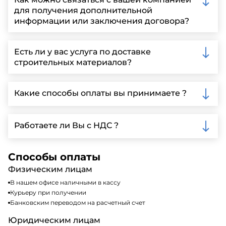
для получения дополнительной
информации или заключения договора?
Вы можете связаться с нами по телефону, отправить
запрос через нашу официальную почту или
Есть ли у вас услуга по доставке
заполнить форму на нашем сайте для более
строительных материалов?
детальной информации и организации встречи.
Да, мы предлагаем доставку клиентам по всей
Ленинградской области, у нас собственный
Какие способы оплаты вы принимаете ?
автопарк, для обеспечения быстрой и надежной
доставки.
Мы принимаем различные способы оплаты,
включая наличные, банковские переводы,
Работаете ли Вы с НДС ?
кредитные карты. Подробную информацию о
доступных способах оплаты можно найти на нашем
Да, мы работаем по общей системе
сайте или у нашего менеджера по продажам.
налогообложения, т.е с НДС 20%
Способы оплаты
Физическим лицам
В нашем офисе наличными в кассу
Курьеру при получении
Банковским переводом на расчетный счет
Юридическим лицам