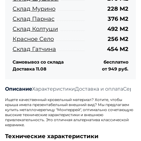
Склад Мурино
228 М2
Склад Парнас
376 М2
Склад Колтуши
492 М2
Красное Село
256 М2
Склад Гатчина
454 М2
Самовывоз со склада
бесплатно
Доставка 11.08
от 949 руб.
Описание
Характеристики
Доставка и оплата
Серти
Ищете качественный кровельный материал? Хотите, чтобы
крыша имела презентабельный внешний вид? Мы предлагаем
купить металлочерепицу "Монтеррей", оптимально сочетающую
высокие технические характеристики и внешнюю
привлекательность. Это отличная альтернатива классической
керамике.
Технические характеристики