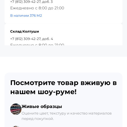
+7 (812) 309-42-27, доб. 3
Ежедневно с 8:00 до 21:00
В наличии 376 М2
Склад Колтуши
+7 (812) 309-42-27, доб. 4
Ежедневно с 8:00 до 21:00
В наличии 492 М2
Красное Село
+7 (812) 309-42-27, доб. 5
Посмотрите товар вживую в
Ежедневно с 8:00 до 21:00
В наличии 256 М2
нашем шоу-руме!
Склад Гатчина
Живые образцы
+7 (812) 309-42-27, доб. 6
Оцените цвет, текстуру и качество материалов
перед покупкой.
Ежедневно с 8:00 до 21:00
В наличии 454 М2