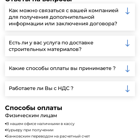
Как можно связаться с вашей компанией
для получения дополнительной
информации или заключения договора?
Вы можете связаться с нами по телефону, отправить
запрос через нашу официальную почту или
Есть ли у вас услуга по доставке
заполнить форму на нашем сайте для более
строительных материалов?
детальной информации и организации встречи.
Да, мы предлагаем доставку клиентам по всей
Ленинградской области, у нас собственный
Какие способы оплаты вы принимаете ?
автопарк, для обеспечения быстрой и надежной
доставки.
Мы принимаем различные способы оплаты,
включая наличные, банковские переводы,
Работаете ли Вы с НДС ?
кредитные карты. Подробную информацию о
доступных способах оплаты можно найти на нашем
Да, мы работаем по общей системе
сайте или у нашего менеджера по продажам.
налогообложения, т.е с НДС 20%
Способы оплаты
Физическим лицам
В нашем офисе наличными в кассу
Курьеру при получении
Банковским переводом на расчетный счет