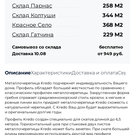
Склад Парнас
258 М2
Склад Колтуши
344 М2
Красное Село
368 М2
Склад Гатчина
229 М2
Самовывоз со склада
бесплатно
Доставка 10.08
от 949 руб.
Описание
Характеристики
Доставка и оплата
Серти
Металлочерепица Kredo подчеркнет индивидуальность Вашего
дома. Профиль обладает большей жесткостью по сравнению с
классическим профилем металлочерепицы. Закругленная форма
гребня отражает средиземноморский стиль кровли, а мягкие и
ровные линии волн придают металлочерепице Kredo схожесть с
натуральной черепицей. С Kredo Ваш дом будет выразительным
и оригинальным долгие годы.
Профиль Kredo создан специально для скатов длиной до 6,5
метров. Горизонтальный шов при стыковке двух листов
металлочерепицы Kredo может быть заметен. При скате большей
длины рекомендуем использовать другой вид профиля