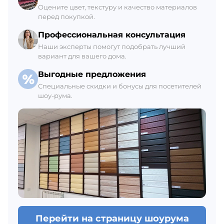
+7 (812) 309-42-27, доб. 6
Оцените цвет, текстуру и качество материалов
перед покупкой.
Ежедневно с 8:00 до 21:00
В наличии 229 М2
Профессиональная консультация
Наши эксперты помогут подобрать лучший
вариант для вашего дома.
Выгодные предложения
Специальные скидки и бонусы для посетителей
шоу-рума.
Перейти на страницу шоурума