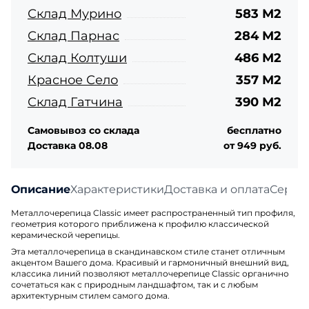
Склад Мурино
583 М2
Склад Парнас
284 М2
Склад Колтуши
486 М2
Красное Село
357 М2
Склад Гатчина
390 М2
Самовывоз со склада
бесплатно
Доставка 08.08
от 949 руб.
Описание
Характеристики
Доставка и оплата
Серти
Металлочерепица Classic имеет распространенный тип профиля,
геометрия которого приближена к профилю классической
керамической черепицы.
Эта металлочерепица в скандинавском стиле станет отличным
акцентом Вашего дома. Красивый и гармоничный внешний вид,
классика линий позволяют металлочерепице Classic органично
сочетаться как с природным ландшафтом, так и с любым
архитектурным стилем самого дома.