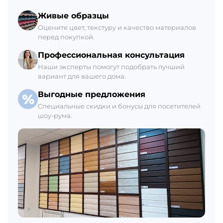
Склад Гатчина
Живые образцы
+7 (812) 309-42-27, доб. 6
Оцените цвет, текстуру и качество материалов
перед покупкой.
Ежедневно с 8:00 до 21:00
В наличии 390 М2
Профессиональная консультация
Наши эксперты помогут подобрать лучший
вариант для вашего дома.
Выгодные предложения
Специальные скидки и бонусы для посетителей
шоу-рума.