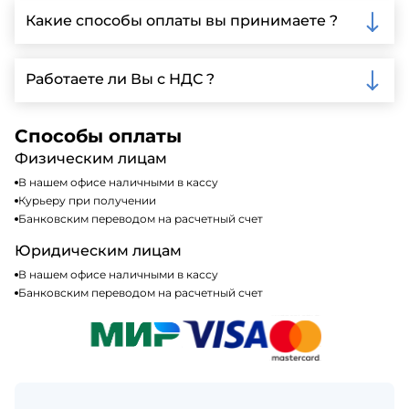
Ленинградской области, у нас собственный
Какие способы оплаты вы принимаете ?
автопарк, для обеспечения быстрой и надежной
доставки.
Мы принимаем различные способы оплаты,
включая наличные, банковские переводы,
Работаете ли Вы с НДС ?
кредитные карты. Подробную информацию о
доступных способах оплаты можно найти на нашем
Да, мы работаем по общей системе
сайте или у нашего менеджера по продажам.
налогообложения, т.е с НДС 20%
Способы оплаты
Физическим лицам
В нашем офисе наличными в кассу
Курьеру при получении
Банковским переводом на расчетный счет
Юридическим лицам
В нашем офисе наличными в кассу
Банковским переводом на расчетный счет