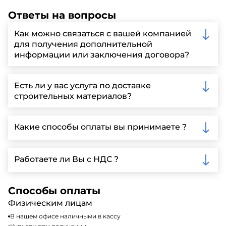
Ответы на вопросы
Как можно связаться с вашей компанией
для получения дополнительной
информации или заключения договора?
Вы можете связаться с нами по телефону, отправить
запрос через нашу официальную почту или
Есть ли у вас услуга по доставке
заполнить форму на нашем сайте для более
строительных материалов?
детальной информации и организации встречи.
Да, мы предлагаем доставку клиентам по всей
Ленинградской области, у нас собственный
Какие способы оплаты вы принимаете ?
автопарк, для обеспечения быстрой и надежной
доставки.
Мы принимаем различные способы оплаты,
включая наличные, банковские переводы,
Работаете ли Вы с НДС ?
кредитные карты. Подробную информацию о
доступных способах оплаты можно найти на нашем
Да, мы работаем по общей системе
сайте или у нашего менеджера по продажам.
налогообложения, т.е с НДС 20%
Способы оплаты
Физическим лицам
В нашем офисе наличными в кассу