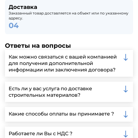
Доставка
Заказанный товар доставляется на объект или по указанному
адресу.
Ответы на вопросы
Как можно связаться с вашей компанией
для получения дополнительной
информации или заключения договора?
Вы можете связаться с нами по телефону, отправить
запрос через нашу официальную почту или
Есть ли у вас услуга по доставке
заполнить форму на нашем сайте для более
строительных материалов?
детальной информации и организации встречи.
Да, мы предлагаем доставку клиентам по всей
Ленинградской области, у нас собственный
Какие способы оплаты вы принимаете ?
автопарк, для обеспечения быстрой и надежной
доставки.
Мы принимаем различные способы оплаты,
включая наличные, банковские переводы,
Работаете ли Вы с НДС ?
кредитные карты. Подробную информацию о