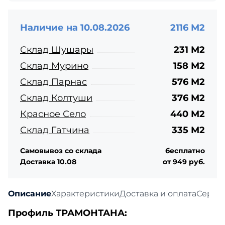
Наличие на 10.08.2026
2116 М2
Склад Шушары
231 М2
Склад Мурино
158 М2
Склад Парнас
576 М2
Склад Колтуши
376 М2
Красное Село
440 М2
Склад Гатчина
335 М2
Самовывоз со склада
бесплатно
Доставка 10.08
от 949 руб.
Описание
Характеристики
Доставка и оплата
Серти
Профиль ТРАМОНТАНА: