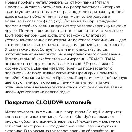
Новый профиль металлочерепицы от Компании Металл
Профиль. За счёт многочисленных рёбер жёсткости материал
крайне устойчив к порывам ветра и подходит для эксплуатации
даже в самых неблагоприятных климатических условиях.
Большая высота профиля (50/55/60 мм на выбор) в тандеме с
плоским гребнем волны выделяют эту металлочерепицу на фоне
других. Помимо прочих достоинств новинки, стоит отметить её
100% водонепроницаемость. Это возможно благодаря
усовершенствованной конструкции бокового соединения — две
капиллярные канавки не дают осадкам проникнуть под кровлю.
Этому также способствует и отличная стыковка листов,
изготовленных на высокоточном европейском оборудовании.
Горизонтальный нахлёст стальной черепицы ТРАМОНТАНА
незаметен невооруженным глазом за счёт 3D-реза нижней
кромки листов. Данная металлочерепица производится с
полимерными покрытиями сегментов Премьер и Премиум в
линейке Компании Металл Профиль. Покрытия имеют обширную
цветовую палитру, включая оттенки «металлик», а также
отличные технические характеристики, которые обеспечат вам
надёжную кровлю на долгие годы*.
Покрытие CLOUDY® матовый:
Металлочерепица с финишным покрытием Cloudy
®
смотрится,
словно настоящая глиняная. Оттенок Cloudy
®
напоминает
рисунок обжига старинной черепицы. Между тем, у керамики
есть слабые стороны — это довольно недешёвый и хрупкий
материал. В то время как металлочерепица сбережёт ваши