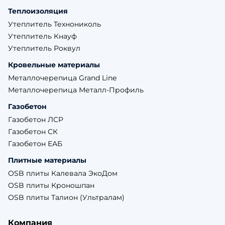
Теплоизоляция
Утеплитель Технониколь
Утеплитель Кнауф
Утеплитель Роквул
Кровельные материалы
Металлочерепица Grand Line
Металлочерепица Металл-Профиль
Газобетон
Газобетон ЛСР
Газобетон СК
Газобетон ЕАБ
Плитные материалы
OSB плиты Калевала ЭкоДом
OSB плиты Кроношпан
OSB плиты Талион (Ультралам)
Компания