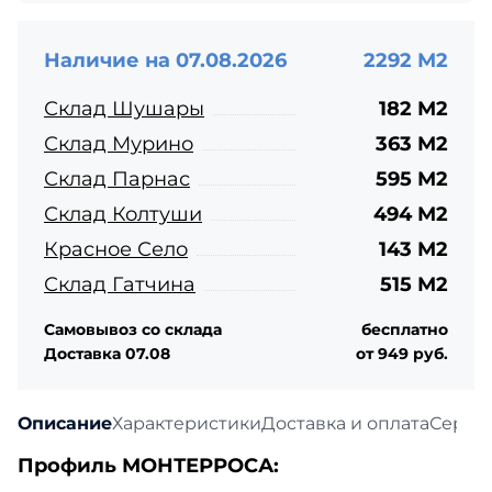
Наличие на 07.08.2026
2292 М2
Склад Шушары
182 М2
Склад Мурино
363 М2
Склад Парнас
595 М2
Склад Колтуши
494 М2
Красное Село
143 М2
Склад Гатчина
515 М2
Самовывоз со склада
бесплатно
Доставка 07.08
от 949 руб.
Описание
Характеристики
Доставка и оплата
Серти
Профиль МОНТЕРРОСА: