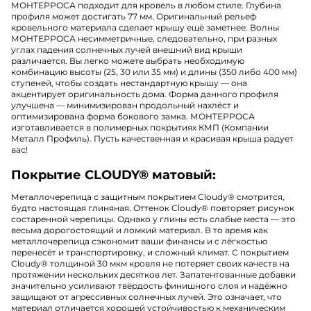
МОНТЕРРОСА подходит для кровель в любом стиле. Глубина
профиля может достигать 77 мм. Оригинальный рельеф
кровельного материала сделает крышу ещё заметнее. Волны
МОНТЕРРОСА несимметричные, следовательно, при разных
углах падения солнечных лучей внешний вид крыши
различается. Вы легко можете выбрать необходимую
комбинацию высоты (25, 30 или 35 мм) и длины (350 либо 400 мм)
ступеней, чтобы создать нестандартную крышу — она
акцентирует оригинальность дома. Форма данного профиля
улучшена — минимизирован продольный нахлёст и
оптимизирована форма бокового замка. МОНТЕРРОСА
изготавливается в полимерных покрытиях КМП (Компании
Металл Профиль). Пусть качественная и красивая крыша радует
вас!
Покрытие CLOUDY® матовый:
Металлочерепица с защитным покрытием Cloudy
®
смотрится,
будто настоящая глиняная. Оттенок Cloudy
®
повторяет рисунок
состаренной черепицы. Однако у глины есть слабые места — это
весьма дорогостоящий и ломкий материал. В то время как
металлочерепица сэкономит ваши финансы и с лёгкостью
перенесёт и транспортировку, и сложный климат. С покрытием
Cloudy
®
толщиной 30 мкм кровля не потеряет своих качеств на
протяжении нескольких десятков лет. Запатентованные добавки
значительно усиливают твёрдость финишного слоя и надёжно
защищают от агрессивных солнечных лучей. Это означает, что
материал отличается хорошей устойчивостью к механическим