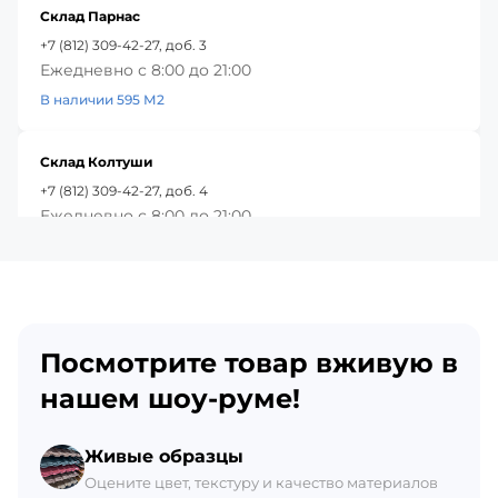
Склад Парнас
+7 (812) 309-42-27, доб. 3
Ежедневно с 8:00 до 21:00
В наличии 595 М2
Склад Колтуши
+7 (812) 309-42-27, доб. 4
Ежедневно с 8:00 до 21:00
В наличии 494 М2
Красное Село
+7 (812) 309-42-27, доб. 5
Посмотрите товар вживую в
Ежедневно с 8:00 до 21:00
В наличии 143 М2
нашем шоу-руме!
Склад Гатчина
Живые образцы
+7 (812) 309-42-27, доб. 6
Оцените цвет, текстуру и качество материалов