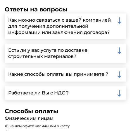
Ответы на вопросы
Как можно связаться с вашей компанией
для получения дополнительной
информации или заключения договора?
Вы можете связаться с нами по телефону, отправить
запрос через нашу официальную почту или
Есть ли у вас услуга по доставке
заполнить форму на нашем сайте для более
строительных материалов?
детальной информации и организации встречи.
Да, мы предлагаем доставку клиентам по всей
Ленинградской области, у нас собственный
Какие способы оплаты вы принимаете ?
автопарк, для обеспечения быстрой и надежной
доставки.
Мы принимаем различные способы оплаты,
включая наличные, банковские переводы,
Работаете ли Вы с НДС ?
кредитные карты. Подробную информацию о
доступных способах оплаты можно найти на нашем
Да, мы работаем по общей системе
сайте или у нашего менеджера по продажам.
налогообложения, т.е с НДС 20%
Способы оплаты
Физическим лицам
В нашем офисе наличными в кассу