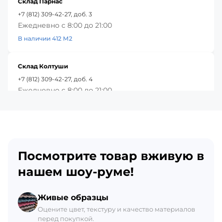
Склад Парнас
+7 (812) 309-42-27, доб. 3
Ежедневно с 8:00 до 21:00
В наличии 412 М2
Склад Колтуши
+7 (812) 309-42-27, доб. 4
Ежедневно с 8:00 до 21:00
В наличии 381 М2
Красное Село
+7 (812) 309-42-27, доб. 5
Посмотрите товар вживую в
Ежедневно с 8:00 до 21:00
В наличии 518 М2
нашем шоу-руме!
Склад Гатчина
Живые образцы
+7 (812) 309-42-27, доб. 6
Оцените цвет, текстуру и качество материалов
перед покупкой.
Ежедневно с 8:00 до 21:00