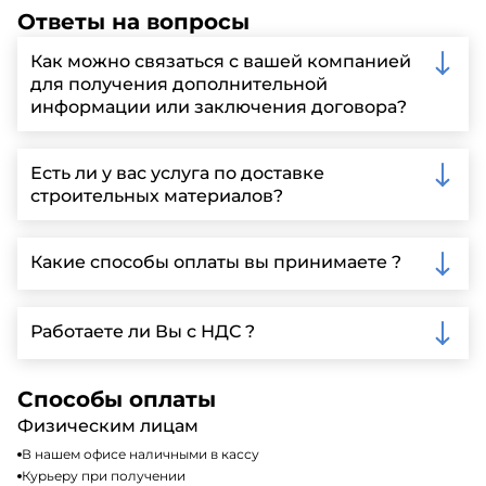
Ответы на вопросы
Как можно связаться с вашей компанией
для получения дополнительной
информации или заключения договора?
Вы можете связаться с нами по телефону, отправить
запрос через нашу официальную почту или
Есть ли у вас услуга по доставке
заполнить форму на нашем сайте для более
строительных материалов?
детальной информации и организации встречи.
Да, мы предлагаем доставку клиентам по всей
Ленинградской области, у нас собственный
Какие способы оплаты вы принимаете ?
автопарк, для обеспечения быстрой и надежной
доставки.
Мы принимаем различные способы оплаты,
включая наличные, банковские переводы,
Работаете ли Вы с НДС ?
кредитные карты. Подробную информацию о
доступных способах оплаты можно найти на нашем
Да, мы работаем по общей системе
сайте или у нашего менеджера по продажам.
налогообложения, т.е с НДС 20%
Способы оплаты
Физическим лицам
В нашем офисе наличными в кассу
Курьеру при получении