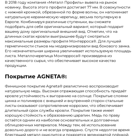
В 2018 году компания «Металл Профиль» вывела на рынок
новинку. Высота этого профиля достигает 77 мм. В совокупности
с нижней кромкой, обрезанной по форме волны, он напоминает
натуральную керамическую черепицу, весьма популярную в
Европе. Комбинируя различные ступеньки, вы сможете
подобрать для себя оригинальный вариант, который подарит
вашему дому оригинальный внешний вид. Отметим, что на
длинных скатах кровли выигрышнее будут смотреться
максимальные размеры профиля Монтерроса
®
. Для лучшей
герметичности стыков мы модернизировали вид бокового замка.
Его незначительная ширина увеличивает используемую площадь
листа. Металлочерепица Монтерроса
®
произведена из
качественного сырья, что обеспечивает высокое качество
продукции.
Покрытие AGNETA®:
Финишное покрытие Agneta
®
реалистично воспроизводит
натуральную медь. Высокая отражающая способность придаёт
кровле устойчивость к выгоранию на солнце. Покрытые слоями
цинка и полимеров с внешней и внутренней сторон стальные
листы оказывают сопротивление коррозии, что обеспечивает
длительный срок службы кровли. Покрытие также имеет
хорошую стойкость к образованию царапин. Медь по праву
остаётся одним из наиболее основательных и долговечных
облицовочных материалов. Между тем, её использование
довольно дорого и не всегда оправдано. Спустя недолгое время
блестящий металл окислится и покроется зеленоватой плёнкой.