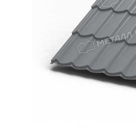
Катепа
Икопал
Tegola
Технон