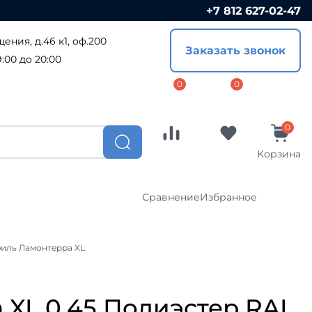
+7 812 627-02-47
Сравнение
Избранное
ения, д.46 к1, оф.200
Заказать звонок
Софиты
:00 до 20:00
ПВХ софиты
ал
Металлические софиты
ост
Доборные элементы
Корзина
Комплектующие
Сравнение
Избранное
CLICK
Водосточные системы
иль Ламонтерра XL
Водосточные системы Металл-
я
Профиль
Софиты
Водосточная система Гранд-Лайн
ПВХ софиты
XL 0,45 Полиэстер RAL
Водосточные системы