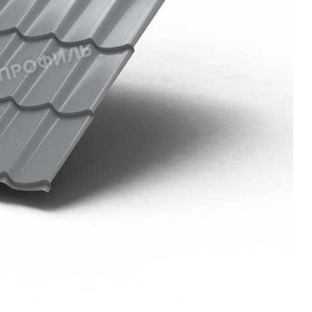
л
Комплектующие для 
Комплектующие Braas
иколь Шинглас