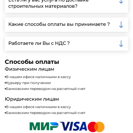
заполнить форму на нашем сайте для более
строительных материалов?
детальной информации и организации встречи.
Да, мы предлагаем доставку клиентам по всей
Ленинградской области, у нас собственный
Какие способы оплаты вы принимаете ?
автопарк, для обеспечения быстрой и надежной
доставки.
Мы принимаем различные способы оплаты,
включая наличные, банковские переводы,
Работаете ли Вы с НДС ?
кредитные карты. Подробную информацию о
доступных способах оплаты можно найти на нашем
Да, мы работаем по общей системе
сайте или у нашего менеджера по продажам.
налогообложения, т.е с НДС 20%
Способы оплаты
Физическим лицам
В нашем офисе наличными в кассу
Курьеру при получении
Банковским переводом на расчетный счет
Юридическим лицам
В нашем офисе наличными в кассу
Банковским переводом на расчетный счет