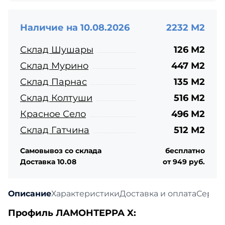
Наличие на 10.08.2026
2232 М2
Склад Шушары
126 М2
Склад Мурино
447 М2
Склад Парнас
135 М2
Склад Колтуши
516 М2
Красное Село
496 М2
Склад Гатчина
512 М2
Самовывоз со склада
бесплатно
Доставка 10.08
от 949 руб.
Описание
Характеристики
Доставка и оплата
Серти
Профиль ЛАМОНТЕРРА X: