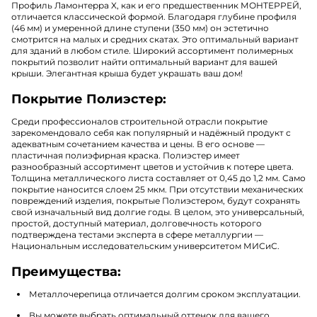
Профиль Ламонтерра X, как и его предшественник МОНТЕРРЕЙ,
отличается классической формой. Благодаря глубине профиля
(46 мм) и умеренной длине ступени (350 мм) он эстетично
смотрится на малых и средних скатах. Это оптимальный вариант
для зданий в любом стиле. Широкий ассортимент полимерных
покрытий позволит найти оптимальный вариант для вашей
крыши. Элегантная крыша будет украшать ваш дом!
Покрытие Полиэстер:
Среди профессионалов строительной отрасли покрытие
зарекомендовало себя как популярный и надёжный продукт с
адекватным сочетанием качества и цены. В его основе —
пластичная полиэфирная краска. Полиэстер имеет
разнообразный ассортимент цветов и устойчив к потере цвета.
Толщина металлического листа составляет от 0,45 до 1,2 мм. Само
покрытие наносится слоем 25 мкм. При отсутствии механических
повреждений изделия, покрытые Полиэстером, будут сохранять
свой изначальный вид долгие годы. В целом, это универсальный,
простой, доступный материал, долговечность которого
подтверждена тестами эксперта в сфере металлургии —
Национальным исследовательским университетом МИСиС.
Преимущества:
Металлочерепица отличается долгим сроком эксплуатации.
Вы можете выбрать оптимальный оттенок для вашего