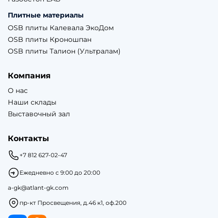
Плитные материалы
OSB плиты Калевала ЭкоДом
OSB плиты Кроношпан
OSB плиты Талион (Ультралам)
Компания
О нас
Наши склады
Выставочный зал
Контакты
+7 812 627-02-47
Ежедневно с 9:00 до 20:00
a-gk@atlant-gk.com
пр-кт Просвещения, д.46 к1, оф.200