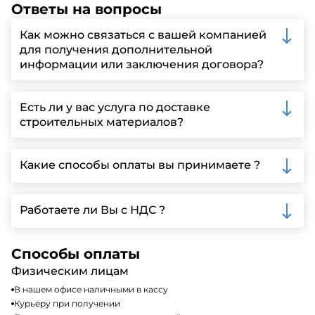
Ответы на вопросы
Как можно связаться с вашей компанией
для получения дополнительной
информации или заключения договора?
Вы можете связаться с нами по телефону, отправить
запрос через нашу официальную почту или
Есть ли у вас услуга по доставке
заполнить форму на нашем сайте для более
строительных материалов?
детальной информации и организации встречи.
Да, мы предлагаем доставку клиентам по всей
Ленинградской области, у нас собственный
Какие способы оплаты вы принимаете ?
автопарк, для обеспечения быстрой и надежной
доставки.
Мы принимаем различные способы оплаты,
включая наличные, банковские переводы,
Работаете ли Вы с НДС ?
кредитные карты. Подробную информацию о
доступных способах оплаты можно найти на нашем
Да, мы работаем по общей системе
сайте или у нашего менеджера по продажам.
налогообложения, т.е с НДС 20%
Способы оплаты
Физическим лицам
В нашем офисе наличными в кассу
Курьеру при получении