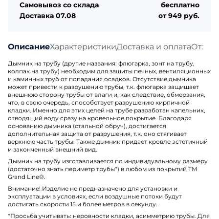
Самовывоз со склада
бесплатно
Доставка 07.08
от 949 руб.
Описание
Характеристики
Доставка и оплата
Отзыв
Дымник на трубу (другие названия: флюгарка, зонт на трубу,
колпак на трубу) необходим для защиты печных, вентиляционных
и каминных труб от попадания осадков. Отсутствие дымника
может привести к разрушению трубы, т.к. флюгарка защищает
внешнюю сторону трубы от влаги и, как следствие, обмерзания,
что, в свою очередь, способствует разрушению кирпичной
кладки. Именно для этих целей на трубе разработан капельник,
отводящий воду сразу на кровельное покрытие. Благодаря
основанию дымника (стальной обруч), достигается
дополнительная защита от разрушения, т.к. оно стягивает
верхнюю часть трубы. Также дымник придает кровле эстетичный
и законченный внешний вид.
Дымник на трубу изготавливается по индивидуальному размеру
(достаточно знать периметр трубы*) в любом из покрытий ТМ
Grand Line®.
Внимание! Изделие не предназначено для установки и
эксплуатации в условиях, если воздушные потоки будут
достигать скорости 15 и более метров в секунду.
*Просьба учитывать: неровности кладки, асимметрию трубы. Для