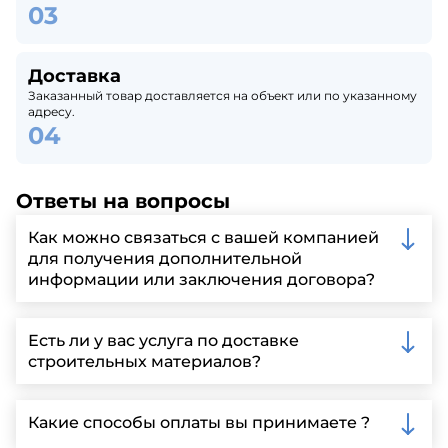
Доставка
Заказанный товар доставляется на объект или по указанному
адресу.
Ответы на вопросы
Как можно связаться с вашей компанией
для получения дополнительной
информации или заключения договора?
Вы можете связаться с нами по телефону, отправить
запрос через нашу официальную почту или
Есть ли у вас услуга по доставке
заполнить форму на нашем сайте для более
строительных материалов?
детальной информации и организации встречи.
Да, мы предлагаем доставку клиентам по всей
Ленинградской области, у нас собственный
Какие способы оплаты вы принимаете ?
автопарк, для обеспечения быстрой и надежной