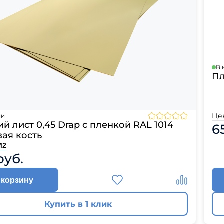
л
Комплектующие для 
Комплектующие Braas
иколь Шинглас
В 
Пл
Це
ии
й лист 0,45 Drap с пленкой RAL 1014
6
ая кость
М2
руб.
 корзину
Купить в 1 клик