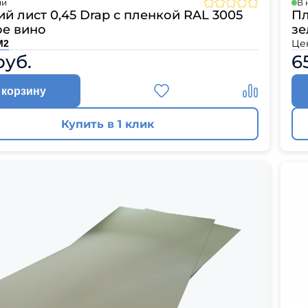
ии
В 
й лист 0,45 Drap с пленкой RAL 3005
Пл
ое вино
зе
Це
М2
руб.
6
 корзину
Купить в 1 клик