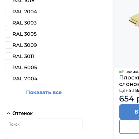
RAL 1018
Катепа
Икопал
RAL 2004
Tegola
RAL 3003
Технон
RAL 3005
RAL 3009
RAL 3011
RAL 6005
В налич
Плоски
RAL 7004
слонов
Цена за
Показать все
654 
В
Оттенок