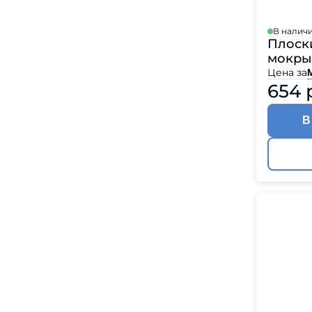
В налич
Плоски
мокры
Цена за
654 
В