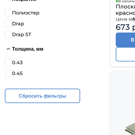
В налич
Плоски
красн
Полиэстер
Цена за
Drap
673 
Drap ST
В
Толщина, мм
0.43
0.45
Сбросить фильтры