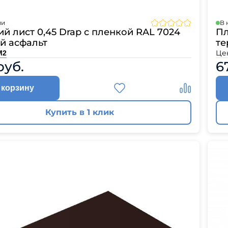
ии
В 
й лист 0,45 Drap с пленкой RAL 7024
Пл
й асфальт
те
Це
М2
руб.
6
 корзину
Купить в 1 клик