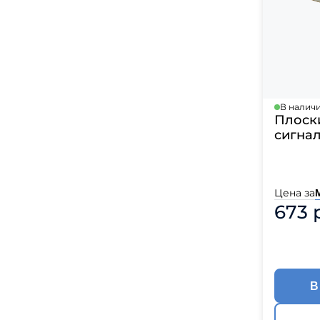
В налич
Плоски
сигна
Цена за
673 
В