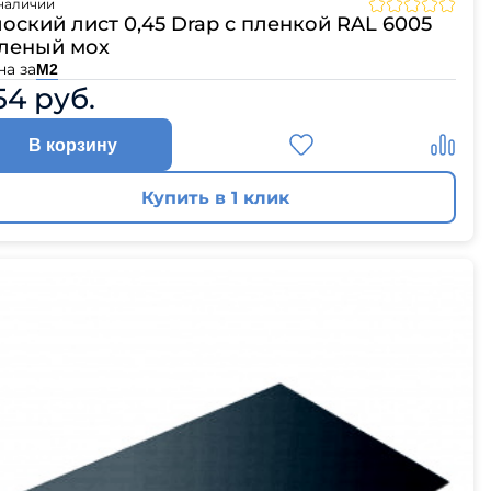
наличии
оский лист 0,45 Drap с пленкой RAL 6005
леный мох
на за
М2
54 руб.
В корзину
Купить в 1 клик