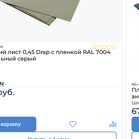
ии
й лист 0,45 Drap с пленкой RAL 7004
льный серый
М2
В 
Пл
руб.
ан
Це
6
 корзину