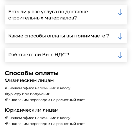
Вы можете связаться с нами по телефону, отправить
запрос через нашу официальную почту или
Есть ли у вас услуга по доставке
заполнить форму на нашем сайте для более
строительных материалов?
детальной информации и организации встречи.
Да, мы предлагаем доставку клиентам по всей
Ленинградской области, у нас собственный
Какие способы оплаты вы принимаете ?
автопарк, для обеспечения быстрой и надежной
доставки.
Мы принимаем различные способы оплаты,
включая наличные, банковские переводы,
Работаете ли Вы с НДС ?
кредитные карты. Подробную информацию о
доступных способах оплаты можно найти на нашем
Да, мы работаем по общей системе
сайте или у нашего менеджера по продажам.
налогообложения, т.е с НДС 20%
Способы оплаты
Физическим лицам
В нашем офисе наличными в кассу
Курьеру при получении
Банковским переводом на расчетный счет
Юридическим лицам
В нашем офисе наличными в кассу
Банковским переводом на расчетный счет