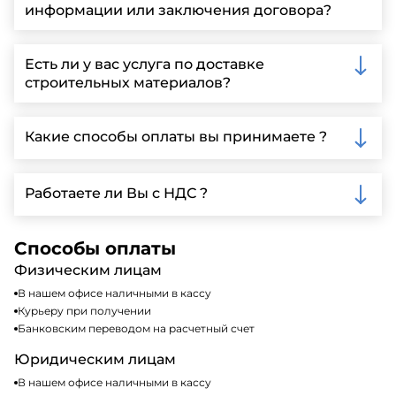
информации или заключения договора?
Вы можете связаться с нами по телефону, отправить
запрос через нашу официальную почту или
Есть ли у вас услуга по доставке
заполнить форму на нашем сайте для более
строительных материалов?
детальной информации и организации встречи.
Да, мы предлагаем доставку клиентам по всей
Ленинградской области, у нас собственный
Какие способы оплаты вы принимаете ?
автопарк, для обеспечения быстрой и надежной
доставки.
Мы принимаем различные способы оплаты,
включая наличные, банковские переводы,
Работаете ли Вы с НДС ?
кредитные карты. Подробную информацию о
доступных способах оплаты можно найти на нашем
Да, мы работаем по общей системе
сайте или у нашего менеджера по продажам.
налогообложения, т.е с НДС 20%
Способы оплаты
Физическим лицам
В нашем офисе наличными в кассу
Курьеру при получении
Банковским переводом на расчетный счет
Юридическим лицам
В нашем офисе наличными в кассу