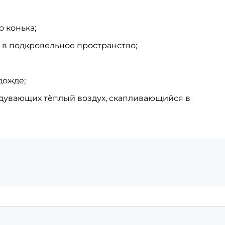
 конька;
 в подкровельное пространство;
дожде;
дувающих тёплый воздух, скапливающийся в