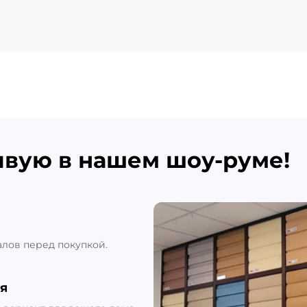
ивую в нашем шоу-руме!
алов перед покупкой.
я