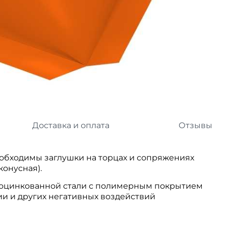
л
Комплектующие для 
Комплектующие Braas
иколь Шинглас
Доставка и оплата
Отзывы
еобходимы заглушки на торцах и сопряжениях
конусная).
 оцинкованной стали с полимерным покрытием
и и других негативных воздействий