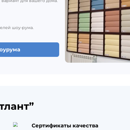
вариант для вашего дома.
елей шоу-рума.
шоурума
тлант”
Сертификаты качества