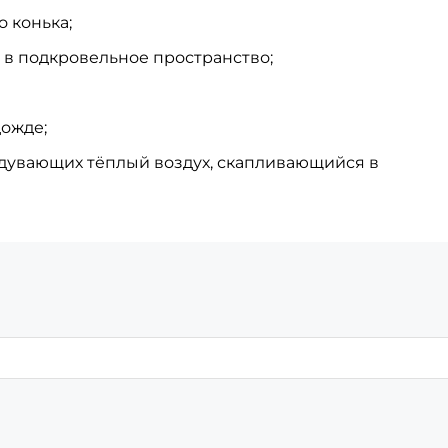
 конька;
 в подкровельное пространство;
дожде;
дувающих тёплый воздух, скапливающийся в