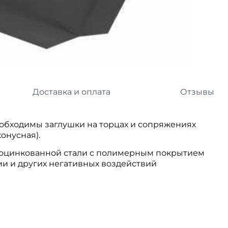
л
Комплектующие для 
Комплектующие Braas
иколь Шинглас
Доставка и оплата
Отзывы
еобходимы заглушки на торцах и сопряжениях
конусная).
 оцинкованной стали с полимерным покрытием
и и других негативных воздействий