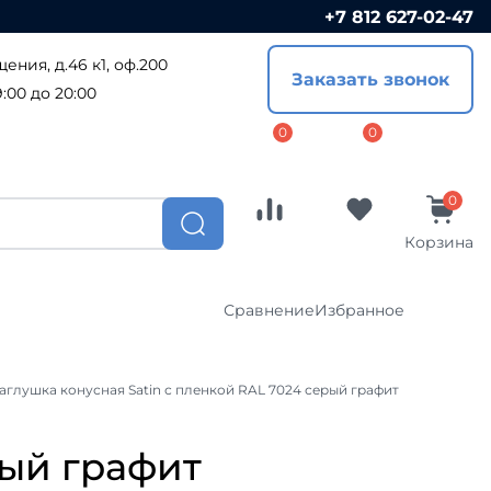
+7 812 627-02-47
Сравнение
Избранное
ения, д.46 к1, оф.200
Заказать звонок
Софиты
:00 до 20:00
ПВХ софиты
ал
Металлические софиты
ост
Доборные элементы
Корзина
Комплектующие
Сравнение
Избранное
CLICK
Водосточные системы
аглушка конусная Satin с пленкой RAL 7024 серый графит
Водосточные системы Металл-
я
Профиль
Софиты
Водосточная система Гранд-Лайн
рый графит
ПВХ софиты
Водосточные системы