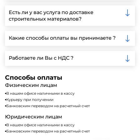
Вы можете связаться с нами по телефону, отправить
запрос через нашу официальную почту или
Есть ли у вас услуга по доставке
заполнить форму на нашем сайте для более
строительных материалов?
детальной информации и организации встречи.
Да, мы предлагаем доставку клиентам по всей
Ленинградской области, у нас собственный
Какие способы оплаты вы принимаете ?
автопарк, для обеспечения быстрой и надежной
доставки.
Мы принимаем различные способы оплаты,
включая наличные, банковские переводы,
Работаете ли Вы с НДС ?
кредитные карты. Подробную информацию о
доступных способах оплаты можно найти на нашем
Да, мы работаем по общей системе
сайте или у нашего менеджера по продажам.
налогообложения, т.е с НДС 20%
Способы оплаты
Физическим лицам
В нашем офисе наличными в кассу
Курьеру при получении
Банковским переводом на расчетный счет
Юридическим лицам
В нашем офисе наличными в кассу
Банковским переводом на расчетный счет