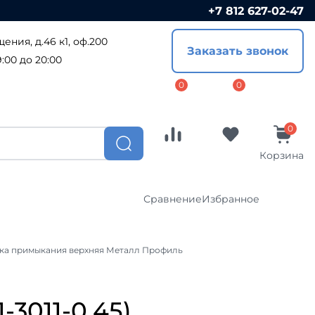
+7 812 627-02-47
Сравнение
Избранное
ения, д.46 к1, оф.200
Заказать звонок
Софиты
:00 до 20:00
ПВХ софиты
ал
Металлические софиты
ост
Доборные элементы
Корзина
Комплектующие
Сравнение
Избранное
CLICK
Водосточные системы
ка примыкания верхняя Металл Профиль
Водосточные системы Металл-
я
Профиль
Софиты
Водосточная система Гранд-Лайн
ПВХ софиты
3011-0.45)
Водосточные системы