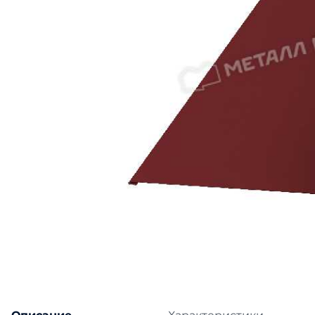
Катепа
Икопал
Tegola
Технон