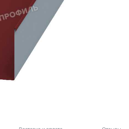
л
Комплектующие для 
Комплектующие Braas
иколь Шинглас