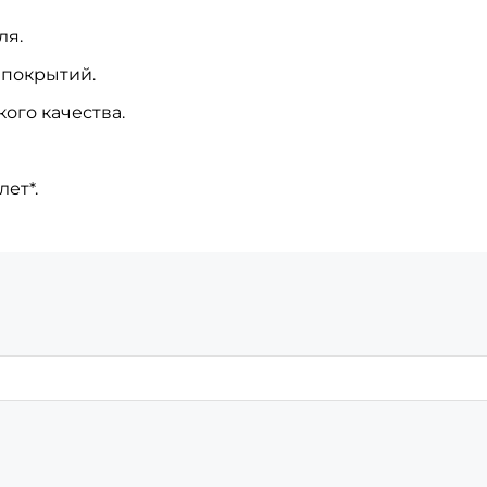
ля.
 покрытий.
ого качества.
ет*.