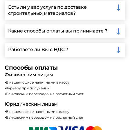
запрос через нашу официальную почту или
Есть ли у вас услуга по доставке
заполнить форму на нашем сайте для более
строительных материалов?
детальной информации и организации встречи.
Да, мы предлагаем доставку клиентам по всей
Ленинградской области, у нас собственный
Какие способы оплаты вы принимаете ?
автопарк, для обеспечения быстрой и надежной
доставки.
Мы принимаем различные способы оплаты,
включая наличные, банковские переводы,
Работаете ли Вы с НДС ?
кредитные карты. Подробную информацию о
доступных способах оплаты можно найти на нашем
Да, мы работаем по общей системе
сайте или у нашего менеджера по продажам.
налогообложения, т.е с НДС 20%
Способы оплаты
Физическим лицам
В нашем офисе наличными в кассу
Курьеру при получении
Банковским переводом на расчетный счет
Юридическим лицам
В нашем офисе наличными в кассу
Банковским переводом на расчетный счет