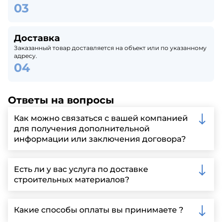
Доставка
Заказанный товар доставляется на объект или по указанному
адресу.
Ответы на вопросы
Как можно связаться с вашей компанией
для получения дополнительной
информации или заключения договора?
Вы можете связаться с нами по телефону, отправить
запрос через нашу официальную почту или
Есть ли у вас услуга по доставке
заполнить форму на нашем сайте для более
строительных материалов?
детальной информации и организации встречи.
Да, мы предлагаем доставку клиентам по всей
Ленинградской области, у нас собственный
Какие способы оплаты вы принимаете ?
автопарк, для обеспечения быстрой и надежной