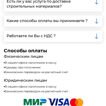
Есть ли у вас услуга по доставке
заполнить форму на нашем сайте для более
строительных материалов?
детальной информации и организации встречи.
Да, мы предлагаем доставку клиентам по всей
Ленинградской области, у нас собственный
Какие способы оплаты вы принимаете ?
автопарк, для обеспечения быстрой и надежной
доставки.
Мы принимаем различные способы оплаты,
включая наличные, банковские переводы,
Работаете ли Вы с НДС ?
кредитные карты. Подробную информацию о
доступных способах оплаты можно найти на нашем
Да, мы работаем по общей системе
сайте или у нашего менеджера по продажам.
налогообложения, т.е с НДС 20%
Способы оплаты
Физическим лицам
В нашем офисе наличными в кассу
Курьеру при получении
Банковским переводом на расчетный счет
Юридическим лицам
В нашем офисе наличными в кассу
Банковским переводом на расчетный счет