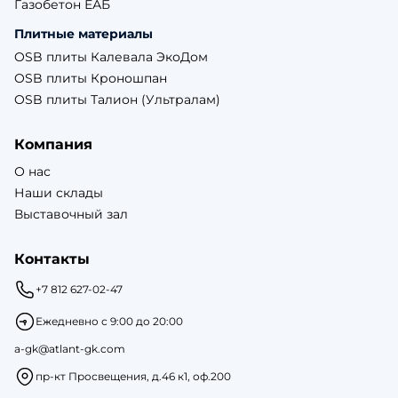
Газобетон ЕАБ
Плитные материалы
OSB плиты Калевала ЭкоДом
OSB плиты Кроношпан
OSB плиты Талион (Ультралам)
Компания
О нас
Наши склады
Выставочный зал
Контакты
+7 812 627-02-47
Ежедневно с 9:00 до 20:00
a-gk@atlant-gk.com
пр-кт Просвещения, д.46 к1, оф.200