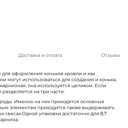
л
Комплектующие для 
Комплектующие Braas
иколь Шинглас
Доставка и оплата
Отзывы
 для оформления коньков кровли и как
и могут использоваться для создания и конька,
к карнизная, она используется целиком. Если
 разделяется на три части.
роды. Именно на них приходятся основные
зным элементам приходится также выдерживать
 свесах.Одной упаковки достаточно для 8,7
карниза.