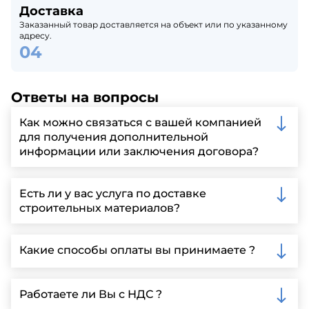
Доставка
Заказанный товар доставляется на объект или по указанному
адресу.
Ответы на вопросы
Как можно связаться с вашей компанией
для получения дополнительной
информации или заключения договора?
Вы можете связаться с нами по телефону, отправить
запрос через нашу официальную почту или
Есть ли у вас услуга по доставке
заполнить форму на нашем сайте для более
строительных материалов?
детальной информации и организации встречи.
Да, мы предлагаем доставку клиентам по всей
Ленинградской области, у нас собственный
Какие способы оплаты вы принимаете ?
автопарк, для обеспечения быстрой и надежной
доставки.
Мы принимаем различные способы оплаты,
включая наличные, банковские переводы,
Работаете ли Вы с НДС ?
кредитные карты. Подробную информацию о