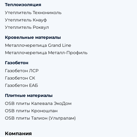
Теплоизоляция
Утеплитель Технониколь
Утеплитель Кнауф
Утеплитель Роквул
Кровельные материалы
Металлочерепица Grand Line
Металлочерепица Металл-Профиль
Газобетон
Газобетон ЛСР
Газобетон СК
Газобетон ЕАБ
Плитные материалы
OSB плиты Калевала ЭкоДом
OSB плиты Кроношпан
OSB плиты Талион (Ультралам)
Компания