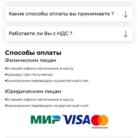
Да, мы предлагаем доставку клиентам по всей
Ленинградской области, у нас собственный
Какие способы оплаты вы принимаете ?
автопарк, для обеспечения быстрой и надежной
доставки.
Мы принимаем различные способы оплаты,
включая наличные, банковские переводы,
Работаете ли Вы с НДС ?
кредитные карты. Подробную информацию о
доступных способах оплаты можно найти на нашем
Да, мы работаем по общей системе
сайте или у нашего менеджера по продажам.
налогообложения, т.е с НДС 20%
Способы оплаты
Физическим лицам
В нашем офисе наличными в кассу
Курьеру при получении
Банковским переводом на расчетный счет
Юридическим лицам
В нашем офисе наличными в кассу
Банковским переводом на расчетный счет