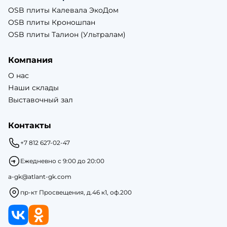
OSB плиты Калевала ЭкоДом
OSB плиты Кроношпан
OSB плиты Талион (Ультралам)
Компания
О нас
Наши склады
Выставочный зал
Контакты
+7 812 627-02-47
Ежедневно с 9:00 до 20:00
a-gk@atlant-gk.com
пр-кт Просвещения, д.46 к1, оф.200