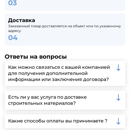
Доставка
Заказанный товар доставляется на объект или по указанному
адресу.
Ответы на вопросы
Как можно связаться с вашей компанией
для получения дополнительной
информации или заключения договора?
Вы можете связаться с нами по телефону, отправить
запрос через нашу официальную почту или
Есть ли у вас услуга по доставке
заполнить форму на нашем сайте для более
строительных материалов?
детальной информации и организации встречи.
Да, мы предлагаем доставку клиентам по всей
Ленинградской области, у нас собственный
Какие способы оплаты вы принимаете ?
автопарк, для обеспечения быстрой и надежной
доставки.