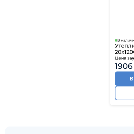
В налич
Утепл
20х120
Цена за
у
1906
В