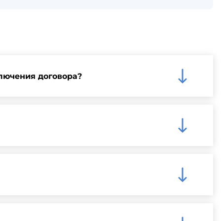
лючения договора?
му на нашем сайте для более детальной информации
чения быстрой и надежной доставки.
ную информацию о доступных способах оплаты