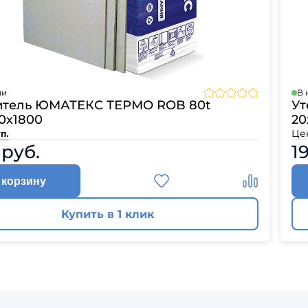
ии
В 
итель ЮМАТЕКС ТЕРМО ROB 80t
Ут
0х1800
20
Це
п.
 руб.
1
 корзину
Купить в 1 клик