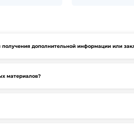
я получения дополнительной информации или зак
ь запрос через нашу официальную почту или заполнить фор
ных материалов?
градской области, у нас собственный автопарк, для обеспе
наличные, банковские переводы, кредитные карты. Подроб
ра по продажам.