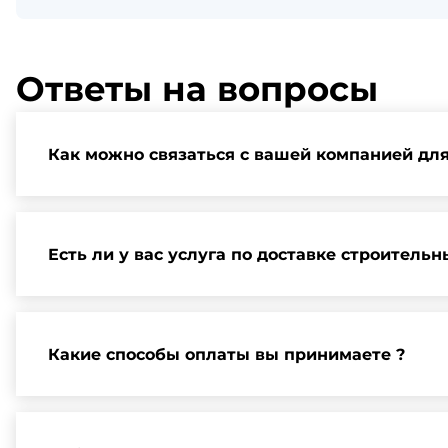
Ответы на вопросы
Как можно связаться с вашей компанией дл
Вы можете связаться с нами по телефону, отправит
и организации встречи.
Есть ли у вас услуга по доставке строитель
Да, мы предлагаем доставку клиентам по всей Ленин
Какие способы оплаты вы принимаете ?
Мы принимаем различные способы оплаты, включая 
можно найти на нашем сайте или у нашего менедже