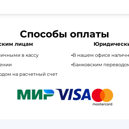
 т.е с НДС 20%
Способы оплаты
ским лицам
Юридическ
ичными в кассу
В нашем офисе наличн
чении
Банковским переводом
дом на расчетный счет