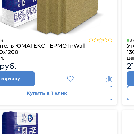
ии
В 
итель ЮМАТЕКС ТЕРМО InWall
Ут
0х1200
13
Це
п.
 руб.
2
 корзину
Купить в 1 клик