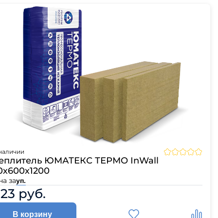
наличии
еплитель ЮМАТЕКС ТЕРМО InWall
0х600х1200
на за
уп.
123 руб.
В корзину