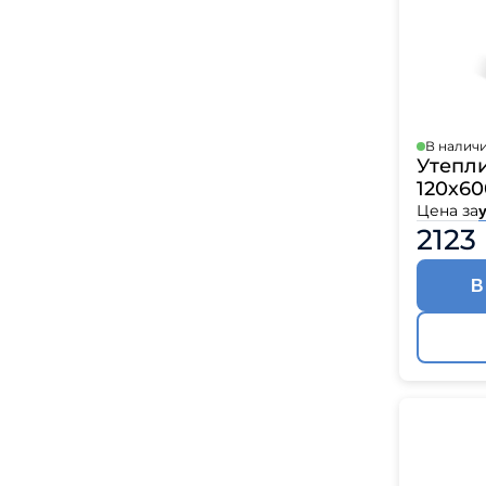
В налич
Утепл
120х60
Цена за
у
2123
В