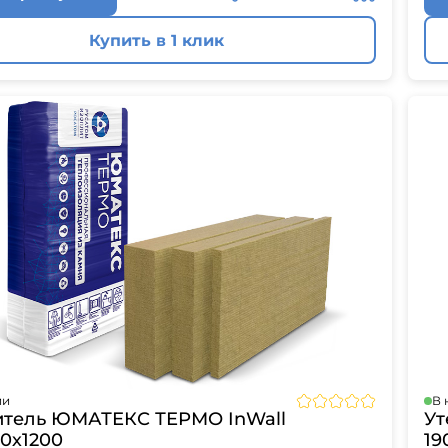
Купить в 1 клик
ии
В 
итель ЮМАТЕКС ТЕРМО InWall
Ут
0х1200
19