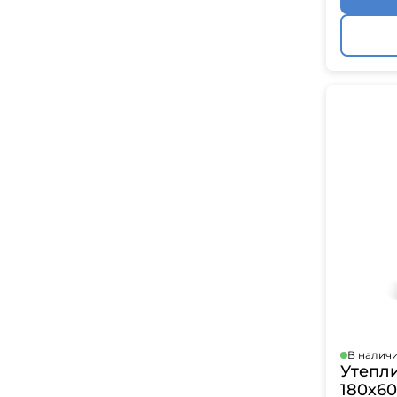
В налич
Утепл
180х60