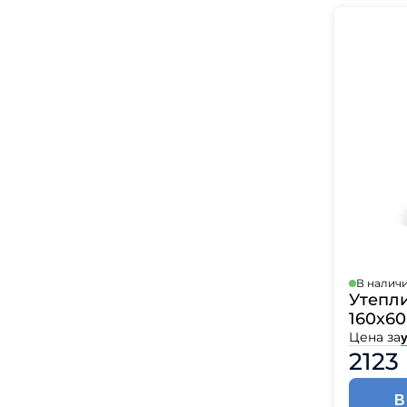
В налич
Утепл
160х60
Цена за
у
2123
В