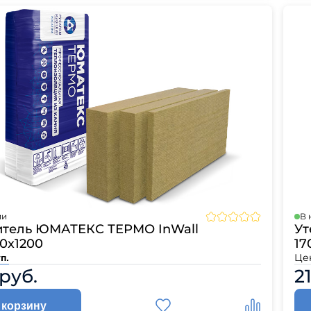
ии
В 
итель ЮМАТЕКС ТЕРМО InWall
Ут
0х1200
17
Це
п.
 руб.
2
 корзину