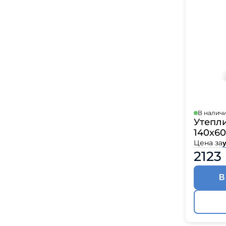
В налич
Утепл
140х60
Цена за
у
2123
В