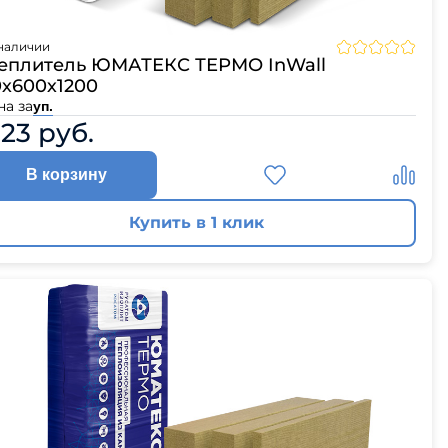
ЦПЧ
наличии
еплитель ЮМАТЕКС ТЕРМО InWall
0х600х1200
на за
уп.
123 руб.
В корзину
Купить в 1 клик