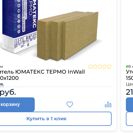
ии
В 
итель ЮМАТЕКС ТЕРМО InWall
Ут
0х1200
15
Це
п.
 руб.
2
 корзину
Купить в 1 клик