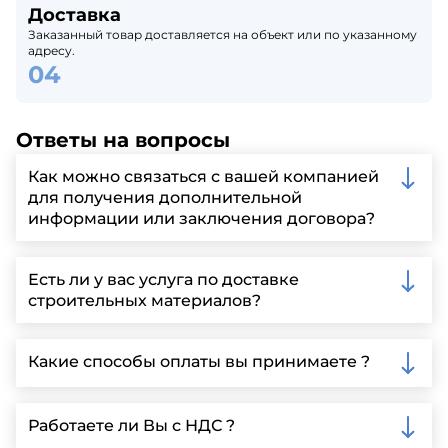
Доставка
Заказанный товар доставляется на объект или по указанному
адресу.
Ответы на вопросы
Как можно связаться с вашей компанией
для получения дополнительной
информации или заключения договора?
Вы можете связаться с нами по телефону, отправить
запрос через нашу официальную почту или
Есть ли у вас услуга по доставке
заполнить форму на нашем сайте для более
строительных материалов?
детальной информации и организации встречи.
Да, мы предлагаем доставку клиентам по всей
Ленинградской области, у нас собственный
Какие способы оплаты вы принимаете ?
автопарк, для обеспечения быстрой и надежной
доставки.
Мы принимаем различные способы оплаты,
включая наличные, банковские переводы,
Работаете ли Вы с НДС ?
кредитные карты. Подробную информацию о