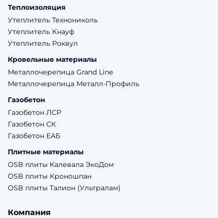
Теплоизоляция
Утеплитель Технониколь
Утеплитель Кнауф
Утеплитель Роквул
Кровельные материалы
Металлочерепица Grand Line
Металлочерепица Металл-Профиль
Газобетон
Газобетон ЛСР
Газобетон СК
Газобетон ЕАБ
Плитные материалы
OSB плиты Калевала ЭкоДом
OSB плиты Кроношпан
OSB плиты Талион (Ультралам)
Компания