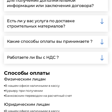
для получения дополнительной
информации или заключения договора?
Вы можете связаться с нами по телефону, отправить
запрос через нашу официальную почту или
Есть ли у вас услуга по доставке
заполнить форму на нашем сайте для более
строительных материалов?
детальной информации и организации встречи.
Да, мы предлагаем доставку клиентам по всей
Ленинградской области, у нас собственный
Какие способы оплаты вы принимаете ?
автопарк, для обеспечения быстрой и надежной
доставки.
Мы принимаем различные способы оплаты,
включая наличные, банковские переводы,
Работаете ли Вы с НДС ?
кредитные карты. Подробную информацию о
доступных способах оплаты можно найти на нашем
Да, мы работаем по общей системе
сайте или у нашего менеджера по продажам.
налогообложения, т.е с НДС 20%
Способы оплаты
Физическим лицам
В нашем офисе наличными в кассу
Курьеру при получении
Банковским переводом на расчетный счет
Юридическим лицам
В нашем офисе наличными в кассу