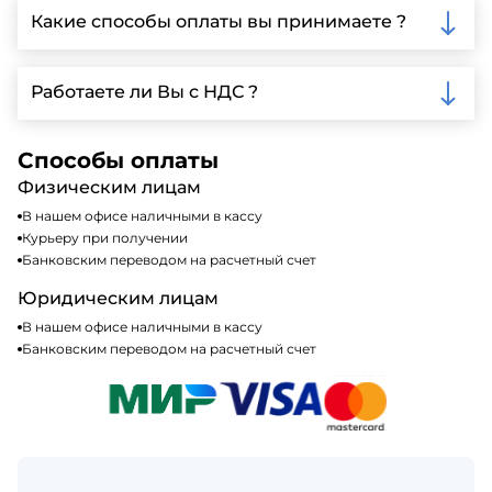
Ленинградской области, у нас собственный
Какие способы оплаты вы принимаете ?
автопарк, для обеспечения быстрой и надежной
доставки.
Мы принимаем различные способы оплаты,
включая наличные, банковские переводы,
Работаете ли Вы с НДС ?
кредитные карты. Подробную информацию о
доступных способах оплаты можно найти на нашем
Да, мы работаем по общей системе
сайте или у нашего менеджера по продажам.
налогообложения, т.е с НДС 20%
Способы оплаты
Физическим лицам
В нашем офисе наличными в кассу
Курьеру при получении
Банковским переводом на расчетный счет
Юридическим лицам
В нашем офисе наличными в кассу
Банковским переводом на расчетный счет