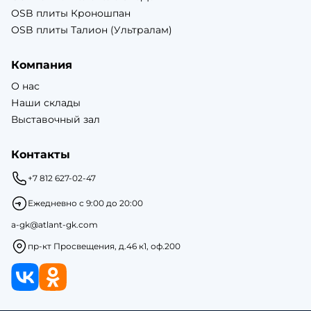
OSB плиты Кроношпан
OSB плиты Талион (Ультралам)
Компания
О нас
Наши склады
Выставочный зал
Контакты
+7 812 627-02-47
Ежедневно с 9:00 до 20:00
a-gk@atlant-gk.com
пр-кт Просвещения, д.46 к1, оф.200