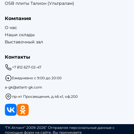
OSB плиты Талион (Ультралам)
Компания
О нас
Наши склады
Выставочный зал
Контакты
+7 812 627-02-47
Ежедневно с 9:00 до 20:00
a-gk@atlant-gk.com
пр-кт Просвещения, д.46 к1, оф.200
"ГК Атлант" 2009-2026” Отправляя персональные данные с
помощью форм на сайте, Вы принимаете