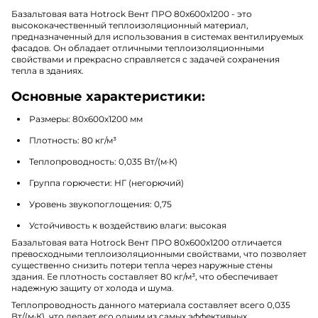
Базальтовая вата Hotrock Вент ПРО 80х600х1200 - это
высококачественный теплоизоляционный материал,
предназначенный для использования в системах вентилируемых
фасадов. Он обладает отличными теплоизоляционными
свойствами и прекрасно справляется с задачей сохранения
тепла в зданиях.
Основные характеристики:
Размеры: 80х600х1200 мм
Плотность: 80 кг/м³
Теплопроводность: 0,035 Вт/(м·К)
Группа горючести: НГ (негорючий)
Уровень звукопоглощения: 0,75
Устойчивость к воздействию влаги: высокая
Базальтовая вата Hotrock Вент ПРО 80х600х1200 отличается
превосходными теплоизоляционными свойствами, что позволяет
существенно снизить потери тепла через наружные стены
здания. Ее плотность составляет 80 кг/м³, что обеспечивает
надежную защиту от холода и шума.
Теплопроводность данного материала составляет всего 0,035
Вт/(м·К), что делает его одним из самых эффективных