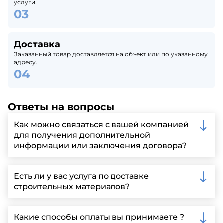
услуги.
Доставка
Заказанный товар доставляется на объект или по указанному
адресу.
Ответы на вопросы
Как можно связаться с вашей компанией
для получения дополнительной
информации или заключения договора?
Вы можете связаться с нами по телефону, отправить
запрос через нашу официальную почту или
Есть ли у вас услуга по доставке
заполнить форму на нашем сайте для более
строительных материалов?
детальной информации и организации встречи.
Да, мы предлагаем доставку клиентам по всей
Ленинградской области, у нас собственный
Какие способы оплаты вы принимаете ?
автопарк, для обеспечения быстрой и надежной