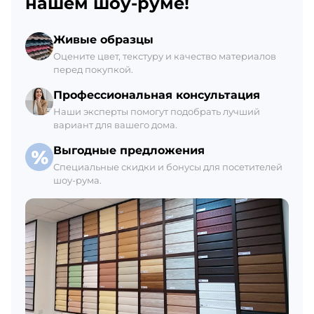
нашем шоу-руме!
Склад Гатчина
Живые образцы
+7 (812) 309-42-27, доб. 6
Оцените цвет, текстуру и качество материалов
перед покупкой.
Ежедневно с 8:00 до 21:00
В наличии 26 уп.
Профессиональная консультация
Наши эксперты помогут подобрать лучший
вариант для вашего дома.
Выгодные предложения
Специальные скидки и бонусы для посетителей
шоу-рума.