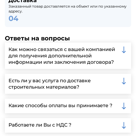
Доставка
Заказанный товар доставляется на объект или по указанному
адресу.
Ответы на вопросы
Как можно связаться с вашей компанией
для получения дополнительной
информации или заключения договора?
Вы можете связаться с нами по телефону, отправить
запрос через нашу официальную почту или
Есть ли у вас услуга по доставке
заполнить форму на нашем сайте для более
строительных материалов?
детальной информации и организации встречи.
Да, мы предлагаем доставку клиентам по всей
Ленинградской области, у нас собственный
Какие способы оплаты вы принимаете ?
автопарк, для обеспечения быстрой и надежной
доставки.
Мы принимаем различные способы оплаты,
включая наличные, банковские переводы,
Работаете ли Вы с НДС ?
кредитные карты. Подробную информацию о
доступных способах оплаты можно найти на нашем