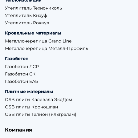
Теплоизоляция
Утеплитель Технониколь
Утеплитель Кнауф
Утеплитель Роквул
Кровельные материалы
Металлочерепица Grand Line
Металлочерепица Металл-Профиль
Газобетон
Газобетон ЛСР
Газобетон СК
Газобетон ЕАБ
Плитные материалы
OSB плиты Калевала ЭкоДом
OSB плиты Кроношпан
OSB плиты Талион (Ультралам)
Компания