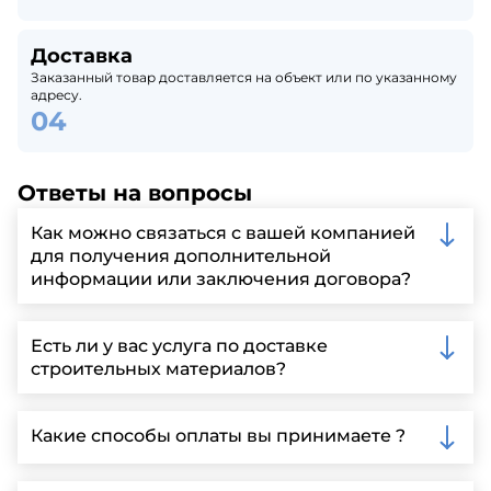
Доставка
Заказанный товар доставляется на объект или по указанному
адресу.
Ответы на вопросы
Как можно связаться с вашей компанией
для получения дополнительной
информации или заключения договора?
Вы можете связаться с нами по телефону, отправить
запрос через нашу официальную почту или
Есть ли у вас услуга по доставке
заполнить форму на нашем сайте для более
строительных материалов?
детальной информации и организации встречи.
Да, мы предлагаем доставку клиентам по всей
Ленинградской области, у нас собственный
Какие способы оплаты вы принимаете ?
автопарк, для обеспечения быстрой и надежной
доставки.
Мы принимаем различные способы оплаты,