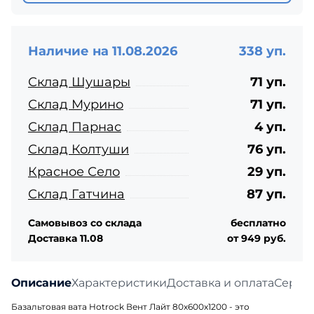
Наличие на 11.08.2026
338 уп.
Склад Шушары
71 уп.
Склад Мурино
71 уп.
Склад Парнас
4 уп.
Склад Колтуши
76 уп.
Красное Село
29 уп.
Склад Гатчина
87 уп.
Самовывоз со склада
бесплатно
Доставка 11.08
от 949 руб.
Описание
Характеристики
Доставка и оплата
Серти
Базальтовая вата Hotrock Вент Лайт 80х600х1200 - это