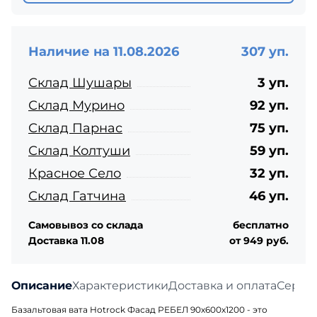
Наличие на 11.08.2026
307 уп.
Склад Шушары
3 уп.
Склад Мурино
92 уп.
Склад Парнас
75 уп.
Склад Колтуши
59 уп.
Красное Село
32 уп.
Склад Гатчина
46 уп.
Самовывоз со склада
бесплатно
Доставка 11.08
от 949 руб.
Описание
Характеристики
Доставка и оплата
Серти
Базальтовая вата Hotrock Фасад РЕБЕЛ 90х600х1200 - это