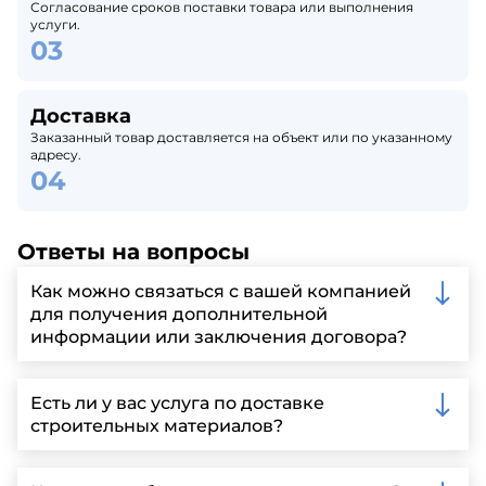
Согласование сроков поставки товара или выполнения
услуги.
Доставка
Заказанный товар доставляется на объект или по указанному
адресу.
Ответы на вопросы
Как можно связаться с вашей компанией
для получения дополнительной
информации или заключения договора?
Вы можете связаться с нами по телефону, отправить
запрос через нашу официальную почту или
Есть ли у вас услуга по доставке
заполнить форму на нашем сайте для более
строительных материалов?
детальной информации и организации встречи.
Да, мы предлагаем доставку клиентам по всей
Ленинградской области, у нас собственный