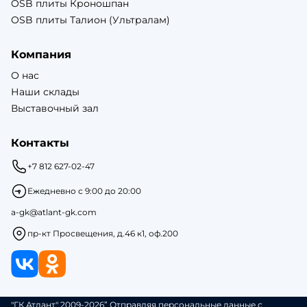
OSB плиты Кроношпан
OSB плиты Талион (Ультралам)
Компания
О нас
Наши склады
Выставочный зал
Контакты
+7 812 627-02-47
Ежедневно с 9:00 до 20:00
a-gk@atlant-gk.com
пр-кт Просвещения, д.46 к1, оф.200
"ГК Атлант" 2009-2026” Отправляя персональные данные с