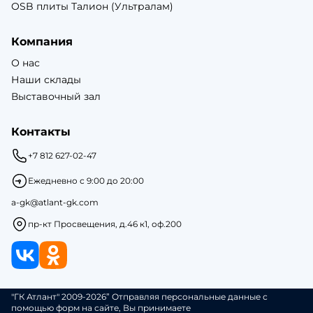
OSB плиты Талион (Ультралам)
Компания
О нас
Наши склады
Выставочный зал
Контакты
+7 812 627-02-47
Ежедневно с 9:00 до 20:00
a-gk@atlant-gk.com
пр-кт Просвещения, д.46 к1, оф.200
"ГК Атлант" 2009-2026” Отправляя персональные данные с
помощью форм на сайте, Вы принимаете