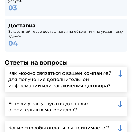
услуги.
Доставка
Заказанный товар доставляется на объект или по указанному
адресу.
Ответы на вопросы
Как можно связаться с вашей компанией
для получения дополнительной
информации или заключения договора?
Вы можете связаться с нами по телефону, отправить
запрос через нашу официальную почту или
Есть ли у вас услуга по доставке
заполнить форму на нашем сайте для более
строительных материалов?
детальной информации и организации встречи.
Да, мы предлагаем доставку клиентам по всей
Ленинградской области, у нас собственный
Какие способы оплаты вы принимаете ?
автопарк, для обеспечения быстрой и надежной