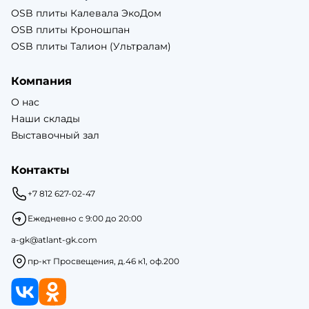
OSB плиты Калевала ЭкоДом
OSB плиты Кроношпан
OSB плиты Талион (Ультралам)
Компания
О нас
Наши склады
Выставочный зал
Контакты
+7 812 627-02-47
Ежедневно с 9:00 до 20:00
a-gk@atlant-gk.com
пр-кт Просвещения, д.46 к1, оф.200