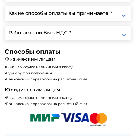
Да, мы предлагаем доставку клиентам по всей
Ленинградской области, у нас собственный
Какие способы оплаты вы принимаете ?
автопарк, для обеспечения быстрой и надежной
доставки.
Мы принимаем различные способы оплаты,
включая наличные, банковские переводы,
Работаете ли Вы с НДС ?
кредитные карты. Подробную информацию о
доступных способах оплаты можно найти на нашем
Да, мы работаем по общей системе
сайте или у нашего менеджера по продажам.
налогообложения, т.е с НДС 20%
Способы оплаты
Физическим лицам
В нашем офисе наличными в кассу
Курьеру при получении
Банковским переводом на расчетный счет
Юридическим лицам
В нашем офисе наличными в кассу
Банковским переводом на расчетный счет